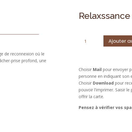
Relaxssance
quantité
Ajouter a
de
Relaxssance
age de reconnexion où le
lâcher-prise profond, une
.
Choisir
Mail
pour envoyer pa
personne en indiquant son 
Choisir
Download
pour rece
pouvoir l'imprimer. Saisir l
offrir la carte.
Pensez à vérifier vos sp