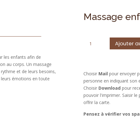
Massage enfa
quantité
Ajouter a
de
Massage
les enfants afin de
enfant
exion au corps. Un massage
(jusqu’à
r rythme et de leurs besoins,
Choisir
Mail
pour envoyer pa
14
ir leurs émotions en toute
personne en indiquant son 
ans)
Choisir
Download
pour rece
pouvoir l'imprimer. Saisir l
offrir la carte.
Pensez à vérifier vos sp